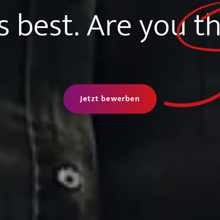
ts best. Are yo
u t
Jetzt bewerben